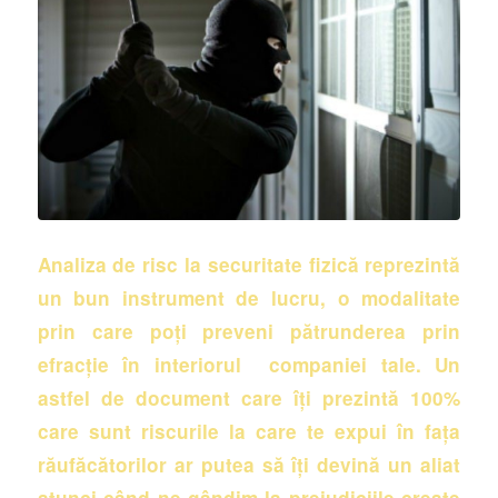
Analiza de risc la securitate fizică reprezintă
un bun instrument de lucru, o modalitate
prin care poți preveni pătrunderea prin
efracție în interiorul companiei tale. Un
astfel de document care îți prezintă 100%
care sunt riscurile la care te expui în fața
răufăcătorilor ar putea să îți devină un aliat
atunci când ne gândim la prejudiciile create