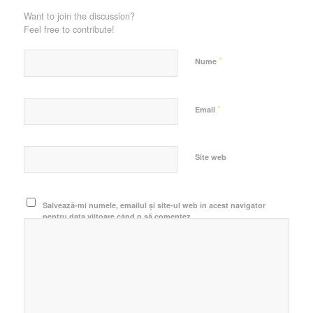
Want to join the discussion?
Feel free to contribute!
*
Nume
*
Email
Site web
Salvează-mi numele, emailul și site-ul web în acest navigator
pentru data viitoare când o să comentez.