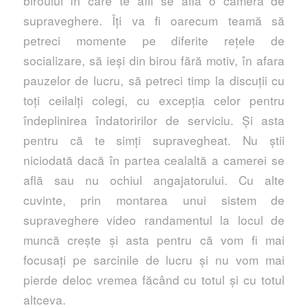
biroului în care te afli se află o cameră de
supraveghere. Îți va fi oarecum teamă să
petreci momente pe diferite rețele de
socializare, să ieși din birou fără motiv, în afara
pauzelor de lucru, să petreci timp la discuții cu
toți ceilalți colegi, cu excepția celor pentru
îndeplinirea îndatoririlor de serviciu. Și asta
pentru că te simți supravegheat. Nu știi
niciodată dacă în partea cealaltă a camerei se
află sau nu ochiul angajatorului. Cu alte
cuvinte, prin montarea unui sistem de
supraveghere video randamentul la locul de
muncă crește și asta pentru că vom fi mai
focusați pe sarcinile de lucru și nu vom mai
pierde deloc vremea făcând cu totul și cu totul
altceva.