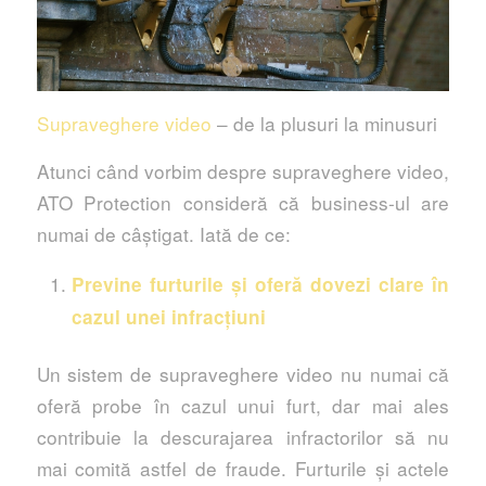
Supraveghere video
– de la plusuri la minusuri
Atunci când vorbim despre supraveghere video,
ATO Protection consideră că business-ul are
numai de câștigat. Iată de ce:
Previne furturile și oferă dovezi clare în
cazul unei infracțiuni
Un sistem de supraveghere video nu numai că
oferă probe în cazul unui furt, dar mai ales
contribuie la descurajarea infractorilor să nu
mai comită astfel de fraude. Furturile și actele