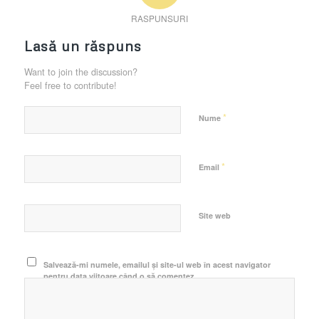
RASPUNSURI
Lasă un răspuns
Want to join the discussion?
Feel free to contribute!
*
Nume
*
Email
Site web
Salvează-mi numele, emailul și site-ul web în acest navigator
pentru data viitoare când o să comentez.