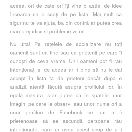
aceea, ori de câte ori îți vine o astfel de idee
încearcă să o scoți de pe listă. Mai mult ca
sigur nu te va ajuta, ba din contră ar putea crea
mari prejudicii și probleme viitor.
Nu uita! Pe rețelele de socializare nu toți
oamenii sunt ca tine sau ca prietenii pe care îi
cunoști de ceva vreme. Unii oameni pot fi rău
intenționați și de aceea ar fi bine să nu le dai
accept în lista ta de prieteni decât după o
analiză atentă făcută asupra profilului lor. În
egală măsură, s-ar putea ca în spatele unor
imagini pe care le observi sau unor nume ori a
unor profiluri de Facebook ce par a fi
prietenoase să se ascundă persoane rău
intenționate, care ar avea acest scop de a-ți