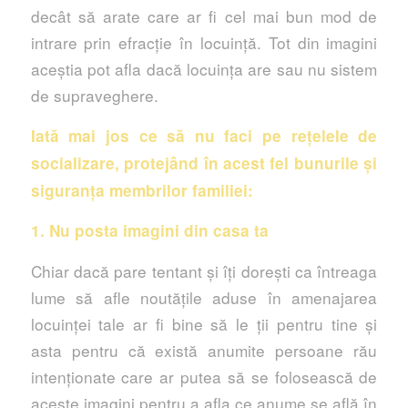
decât să arate care ar fi cel mai bun mod de
intrare prin efracție în locuință. Tot din imagini
aceștia pot afla dacă locuința are sau nu sistem
de supraveghere.
Iată mai jos ce să nu faci pe rețelele de
socializare, protejând în acest fel bunurile și
siguranța membrilor familiei:
1. Nu posta imagini din casa ta
Chiar dacă pare tentant și îți dorești ca întreaga
lume să afle noutățile aduse în amenajarea
locuinței tale ar fi bine să le ții pentru tine și
asta pentru că există anumite persoane rău
intenționate care ar putea să se folosească de
aceste imagini pentru a afla ce anume se află în