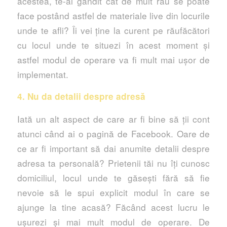
acestea, te-ai gândit cât de mult rău se poate
face postând astfel de materiale live din locurile
unde te afli? Îi vei ține la curent pe răufăcători
cu locul unde te situezi în acest moment și
astfel modul de operare va fi mult mai ușor de
implementat.
4. Nu da detalii despre adresă
Iată un alt aspect de care ar fi bine să ții cont
atunci când ai o pagină de Facebook. Oare de
ce ar fi important să dai anumite detalii despre
adresa ta personală? Prietenii tăi nu îți cunosc
domiciliul, locul unde te găsești fără să fie
nevoie să le spui explicit modul în care se
ajunge la tine acasă? Făcând acest lucru le
ușurezi și mai mult modul de operare. De